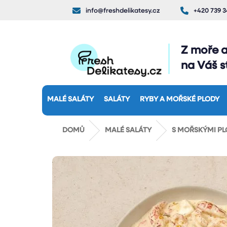
Přejít
info@freshdelikatesy.cz
+420 739 3
na
obsah
Z moře 
na Váš st
MALÉ SALÁTY
SALÁTY
RYBY A MOŘSKÉ PLODY
DOMŮ
MALÉ SALÁTY
S MOŘSKÝMI PL