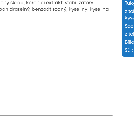
čný škrob, kořenící extrakt, stabilizátory:
Tuk
an draselný, benzoát sodný; kyseliny: kyselina
z t
kyse
Sac
z to
Bílk
Sůl
: