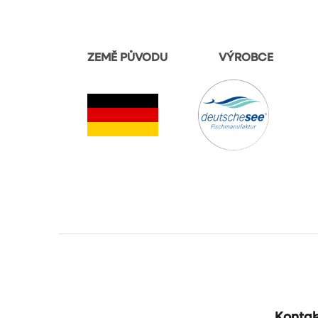
ZEMĚ PŮVODU VÝROBCE
Z
á
p
a
t
Kontak