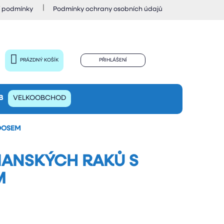
 podmínky
Podmínky ochrany osobních údajů
PRÁZDNÝ KOŠÍK
PŘIHLÁŠENÍ
NÁKUPNÍ
KOŠÍK
B
VELKOOBCHOD
ADOSEM
SIANSKÝCH RAKŮ S
M