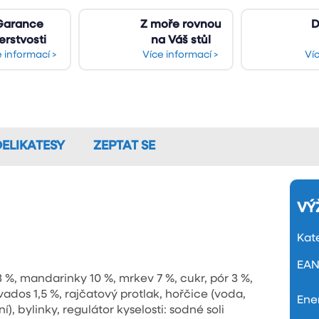
Garance
Z moře rovnou
D
erstvosti
na Váš stůl
 informací >
Více informací >
Ví
DELIKATESY
ZEPTAT SE
VÝ
Kat
EA
 %, mandarinky 10 %, mrkev 7 %, cukr, pór 3 %,
dos 1,5 %, rajčatový protlak, hořčice (voda,
Ene
, bylinky, regulátor kyselosti: sodné soli