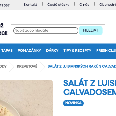
Kontakt
Časté otázky
O nás
Obchodní
41 057
až
HLEDAT
ůl!
TAPAS
POMAZÁNKY
DÁRKY
TIPY & RECEPTY
FRESH CLU
ODY
KREVETOVÉ
SALÁT Z LUISIANSKÝCH RAKŮ S CALV
SALÁT Z LUI
CALVADOSE
NOVINKA