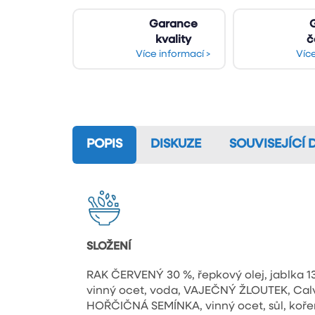
Garance
kvality
č
Více informací >
Více
POPIS
DISKUZE
SOUVISEJÍCÍ 
SLOŽENÍ
RAK ČERVENÝ 30 %, řepkový olej, jablka 13
vinný ocet, voda, VAJEČNÝ ŽLOUTEK, Calva
HOŘČIČNÁ SEMÍNKA, vinný ocet, sůl, koření)