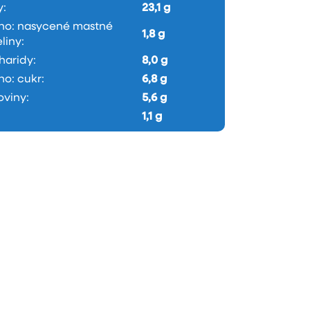
y
:
23,1 g
oho: nasycené mastné
1,8 g
liny
:
haridy
:
8,0 g
ho: cukr
:
6,8 g
oviny
:
5,6 g
1,1 g