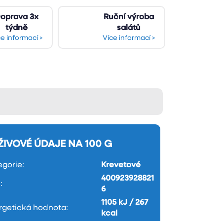
oprava 3x
Ruční výroba
týdně
salátů
ce informací >
Více informací >
ŽIVOVÉ ÚDAJE NA 100 G
egorie
:
Krevetové
400923928821
N
:
6
1105 kJ / 267
rgetická hodnota
:
kcal