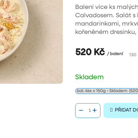
Balení více ks malých
Calvadosem.
Salát s
mandarinkami, mrkví
kořeněném dresinku,
520 Kč
/ balení
Měr
130 
cen
Skladem
PŘIDAT D