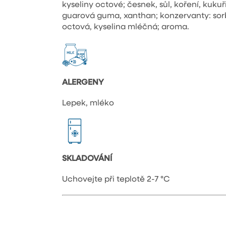
kyseliny octové; česnek, sůl, koření, kukuři
guarová guma, xanthan; konzervanty: sorb
octová, kyselina mléčná; aroma.
ALERGENY
Lepek, mléko
SKLADOVÁNÍ
Uchovejte při teplotě 2-7 °C