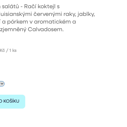
 salátů -
Račí koktejl s
 luisianskými červenými raky, jablky,
 a pórkem v aromatickém a
 zjemněný Calvadosem.
ná
Kč / 1 ks
a:
O KOŠÍKU