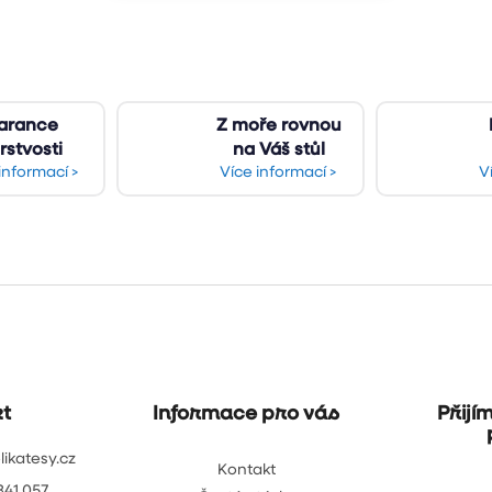
O
v
l
á
d
arance
Z moře rovnou
a
rstvosti
na Váš stůl
c
informací >
Více informací >
V
í
p
r
v
k
y
v
ý
p
i
s
u
t
Informace pro vás
Přijí
likatesy.cz
Kontakt
341 057