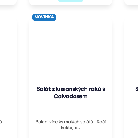
NOVINKA
Salát z luisianských raků s
S
Calvadosem
ů -
Balení více ks malých salátů - Račí
koktejl s...
-