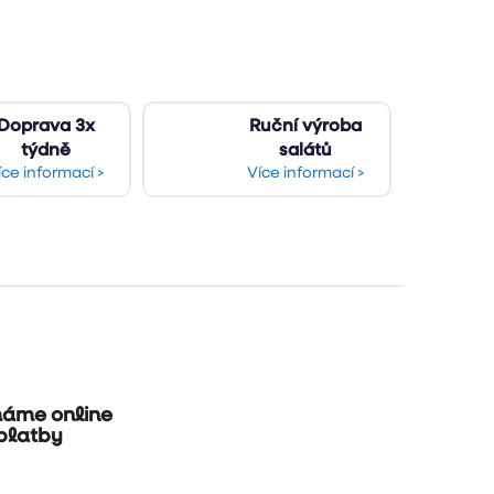
Doprava 3x
Ruční výroba
týdně
salátů
íce informací >
Více informací >
máme online
platby