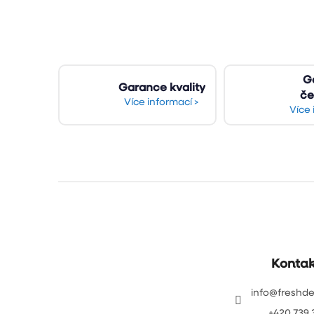
G
Garance kvality
če
Více informací >
Více 
Z
á
p
a
t
Kontak
í
info
@
freshde
+420 739 