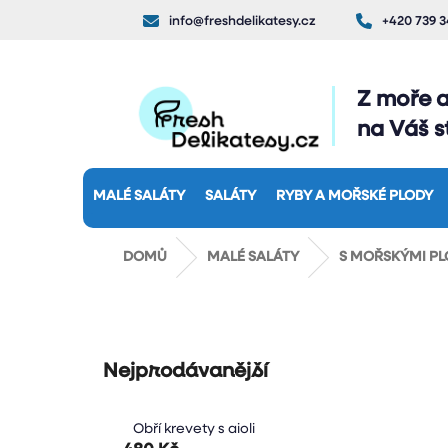
Přejít
info@freshdelikatesy.cz
+420 739 3
na
obsah
Z moře 
na Váš st
MALÉ SALÁTY
SALÁTY
RYBY A MOŘSKÉ PLODY
DOMŮ
MALÉ SALÁTY
S MOŘSKÝMI PL
Nejprodávanější
Obří krevety s aioli