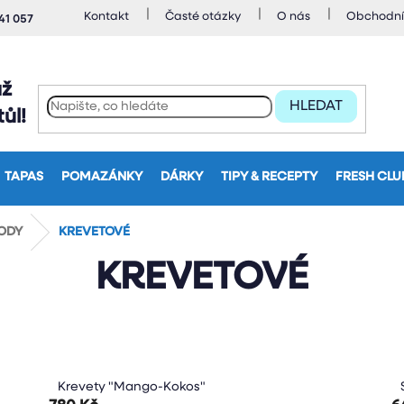
Kontakt
Časté otázky
O nás
Obchodní
41 057
až
HLEDAT
ůl!
TAPAS
POMAZÁNKY
DÁRKY
TIPY & RECEPTY
FRESH CLU
ODY
KREVETOVÉ
KREVETOVÉ
Krevety "Mango-Kokos"