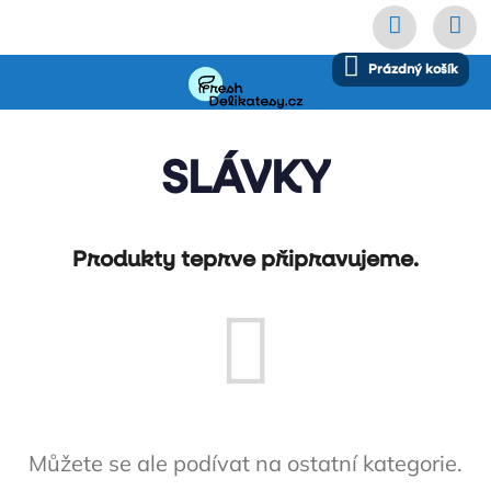
Přejít
NÁKUPNÍ
Prázdný košík
na
KOŠÍK
obsah
SLÁVKY
Produkty teprve připravujeme.
Přihl
Velko
Můžete se ale podívat na ostatní kategorie.
Časté 