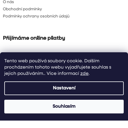
O nás
Obchodní podmínky
Podmínky ochrany osobních údajů
Přijímáme online platby
Tento web používá soubory cookie. Dalším
procházením tohoto webu vyjadřujete souhlas s
jejich používáním.. Více informací
zde
.
Vytvořil Shoptet
| Design & code by Raxi Design
Nastavení
Copyright 2026
FreshDelikatesy.cz
. Všechna práva vyhrazena.
Nakupte u nás alespoň za 2500,- Kč a více a máte dopravu
Souhlasím
ZDARMA!