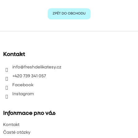
ZPĚT DO OBCHODU
Z
á
p
a
Kontakt
t
í
info
@
freshdelikatesy.cz
+420 739 341 057
Facebook
Instagram
Informace pro vás
Kontakt
Časté otázky