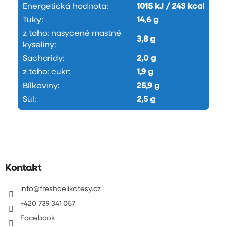
Energetická hodnota
:
1015 kJ / 243 kcal
Tuky
:
14,6 g
z toho: nasycené mastné
3,8 g
kyseliny
:
Sacharidy
:
2,0 g
z toho: cukr
:
1,9 g
Bílkoviny
:
25,9 g
Sůl
:
2,5 g
Z
á
p
a
Kontakt
t
í
info
@
freshdelikatesy.cz
+420 739 341 057
Facebook