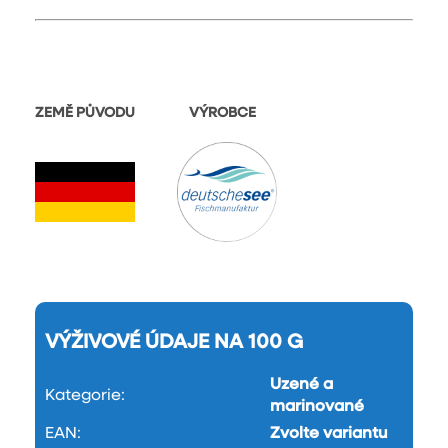
ZEMĚ PŮVODU VÝROBCE
VÝŽIVOVÉ ÚDAJE NA 100 G
Uzené a
Kategorie
:
marinované
EAN
:
Zvolte variantu