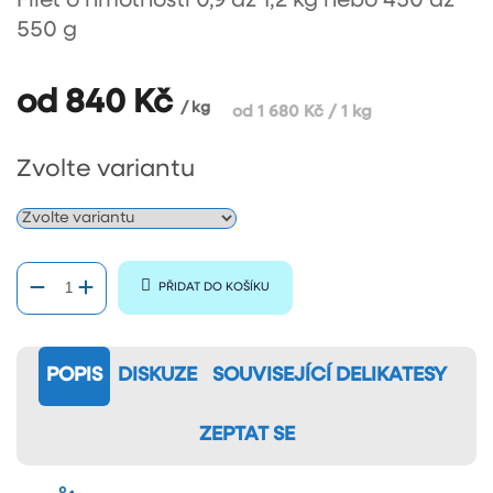
Filet o hmotnosti 0,9 až 1,2 kg nebo
450 až
550 g
od
840 Kč
/ kg
Měrná
od 1 680 Kč / 1 kg
cena:
Zvolte variantu
PŘIDAT DO KOŠÍKU
POPIS
DISKUZE
SOUVISEJÍCÍ DELIKATESY
ZEPTAT SE