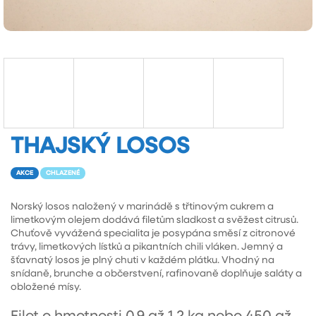
THAJSKÝ LOSOS
AKCE
CHLAZENÉ
Norský losos naložený v marinádě s třtinovým cukrem a
limetkovým olejem dodává filetům sladkost a svěžest citrusů.
Chuťově vyvážená specialita je posypána směsí z citronové
trávy, limetkových lístků a pikantních chili vláken. Jemný a
šťavnatý losos je plný chuti v každém plátku. Vhodný na
snídaně, brunche a občerstvení, rafinovaně doplňuje saláty a
obložené mísy.