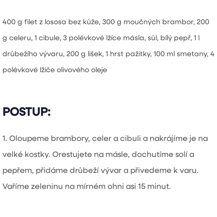
400 g filet z lososa bez kůže, 300 g moučných brambor, 200
g celeru, 1 cibule, 3 polévkové lžíce másla, sůl, bílý pepř, 1 l
drůbežího vývaru, 200 g lišek, 1 hrst pažitky, 100 ml smetany, 4
polévkové lžiče olivového oleje
POSTUP:
1. Oloupeme brambory, celer a cibuli a nakrájíme je na
velké kostky. Orestujete na másle, dochutíme solí a
pepřem, přidáme drůbeží vývar a přivedeme k varu.
Vaříme zeleninu na mírném ohni asi 15 minut.