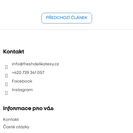
PŘEDCHOZÍ ČLÁNEK
Z
á
p
a
Kontakt
t
í
info
@
freshdelikatesy.cz
+420 739 341 057
Facebook
Instagram
Informace pro vás
Kontakt
Časté otázky