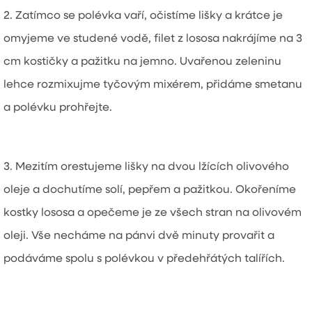
2. Zatímco se polévka vaří, očistíme lišky a krátce je
omyjeme ve studené vodě, filet z lososa nakrájíme na 3
cm kostičky a pažitku na jemno. Uvařenou zeleninu
lehce rozmixujme tyčovým mixérem, přidáme smetanu
a polévku prohřejte.
3. Mezitím orestujeme lišky na dvou lžících olivového
oleje a dochutíme solí, pepřem a pažitkou. Okořeníme
kostky lososa a opečeme je ze všech stran na olivovém
oleji. Vše necháme na pánvi dvě minuty provařit a
podáváme spolu s polévkou v předehřátých talířích.