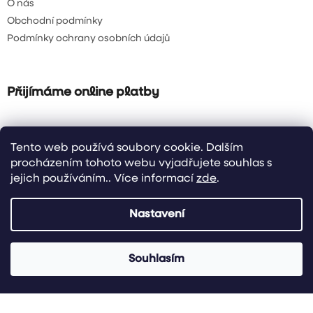
O nás
Obchodní podmínky
Podmínky ochrany osobních údajů
Přijímáme online platby
Tento web používá soubory cookie. Dalším
procházením tohoto webu vyjadřujete souhlas s
jejich používáním.. Více informací
zde
.
Vytvořil Shoptet
| Design & code by Raxi Design
Nastavení
Copyright 2026
FreshDelikatesy.cz
. Všechna práva vyhrazena.
Nakupte u nás alespoň za 2500,- Kč a více a máte dopravu
Souhlasím
ZDARMA!