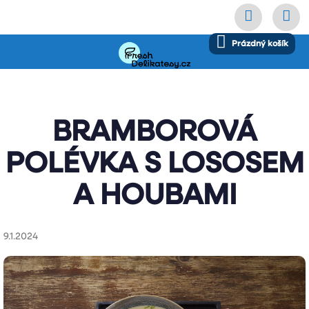
Přejít
NÁKUPNÍ
Prázdný košík
na
KOŠÍK
obsah
BRAMBOROVÁ
POLÉVKA S LOSOSEM
A HOUBAMI
9.1.2024
Přihl
Velko
Časté 